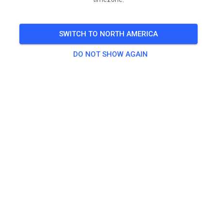
SWITCH TO NORTH AMERICA
DO NOT SHOW AGAIN
Vandaag open vanaf 13 uur tot 21 uur.
Baan is top. Gesproeid en geschoven. Daarna verhuurd
geweest dus zullen wat sporend in de baan aanwezig
zijn straks.
Let op morgen en komend weekend gesloten ivm
groot autospeedway evenement