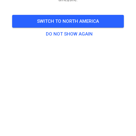
SWITCH TO NORTH AMERICA
DO NOT SHOW AGAIN
Wir haben am Samstag geöffnet.
Die Strecke wird lediglich gewässert und ist seit
letzter Woche nicht geschoben
SAT
Samstagstraining Kinderstrecke
20
SAT
Samstagstraining Klasse C Inter
20