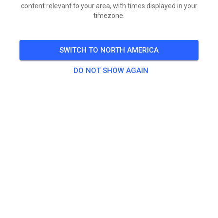
content relevant to your area, with times displayed in your
timezone.
SWITCH TO NORTH AMERICA
DO NOT SHOW AGAIN
Vandaag open vanaf 13 uur. Baan is eerst verhuurd.
Gelukkig wat meer woei vandaag. Houd rekening met
de warmte en koel jezelf goed. Waterpunten zijn voor
in rennerskwartier beschikbaar.
Vandaag open tot donker.
LET OP: morgen (Vrijdag) aangepast open ivm de