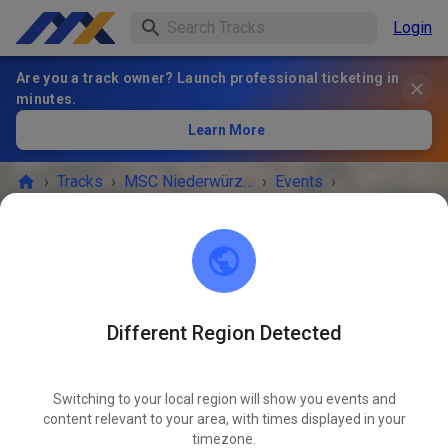
Login
Are you a track owner? Launch professional ticketing in
minutes.
Learn More
›
Tracks
›
MSC Niederwürzbach
›
Events
›
Öffentliches Training
MSC Niederwürzbach
66440 Blieskastel
Different Region Detected
EVENT IS OVER!
Switching to your local region will show you events and
Öffentliches Training
content relevant to your area, with times displayed in your
APR
08
timezone.
Wednesday
03:00 PM
-
07:00 PM