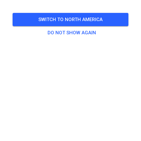
Das Befahren der Strecke ist erst ab 2 Personen erlaubt!
SWITCH TO NORTH AMERICA
🎟️
45 Guests
,
50 Members
DO NOT SHOW AGAIN
Practice
Enduro Erwachsene ab 125ccm
€20.00
Enduro Kinder und Jugendliche bis 85ccm
€15.00
Erwachsene ab 125 ccm
€20.00
Kinder und Jugendliche bis 85 ccm
€15.00