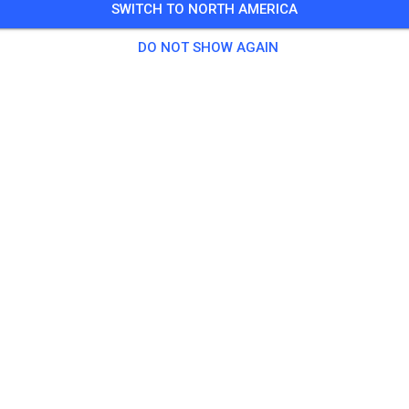
SWITCH TO NORTH AMERICA
ahren der Strecke ist erst ab 2 Personen erlaubt!
DO NOT SHOW AGAIN
 Guests
,
50 Members
tice
ro Erwachsene ab 125ccm
€20.
ro Kinder und Jugendliche bis 85ccm
€15.
chsene ab 125 ccm
€20.
er und Jugendliche bis 85 ccm
€15.