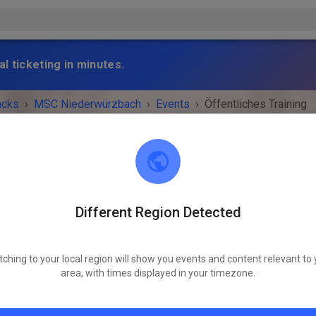
l ticketing in minutes.
acks
›
MSC Niederwürzbach
›
Events
›
Öffentliches Training
Different Region Detected
MSC Niederwürzbach
66440 Blieskastel
tching to your local region will show you events and content relevant to 
 IS OVER!
area, with times displayed in your timezone.
Öffentliches Training
Wednesday
02:00 PM
-
06:00 PM