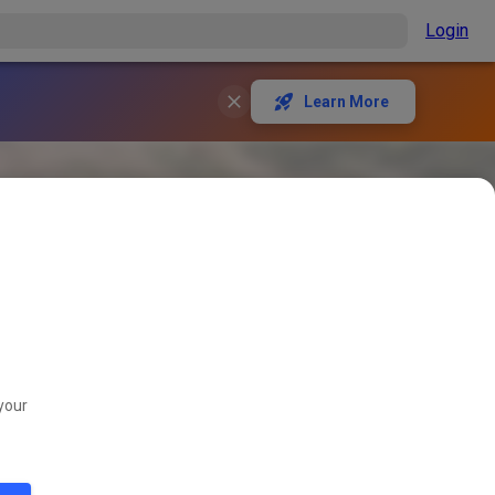
Login
Learn More
your