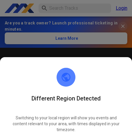
Login
Are you a track owner? Launch professional ticketing in
minutes.
Learn More
Öffentliches Training
! ACHTUNG ! Bitte immer innerhalb der markierten roten
Linien bleiben und nicht die öffentliche Straße befahren
Different Region Detected
Switching to your local region will show you events and
content relevant to your area, with times displayed in your
timezone.