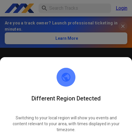
Login
Are you a track owner? Launch professional ticketing in
minutes.
Learn More
Öffentliches Training
! ACHTUNG ! Bitte immer innerhalb der markierten roten
Linien bleiben und nicht die öffentliche Straße befahren
Different Region Detected
Switching to your local region will show you events and
content relevant to your area, with times displayed in your
timezone.