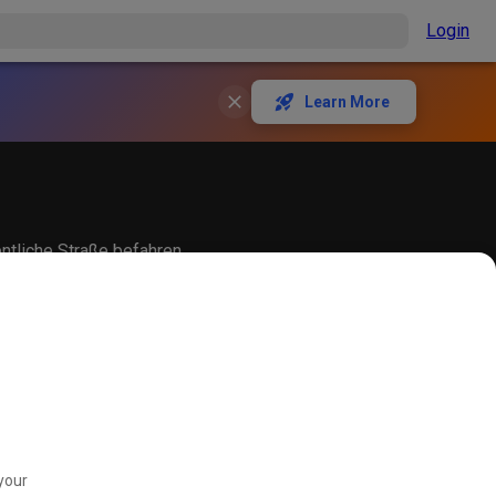
Login
Learn More
entliche Straße befahren
your