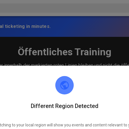
l ticketing in minutes.
Öffentliches Training
 innerhalb der markierten roten Linien bleiben und nicht die öff
Different Region Detected
tching to your local region will show you events and content relevant to 