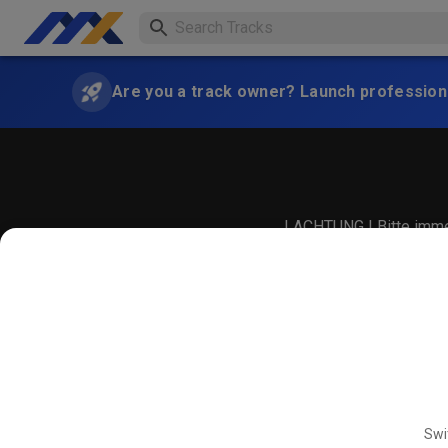
Are you a track owner? Launch professiona
! ACHTUNG ! Bitte immer
Swi