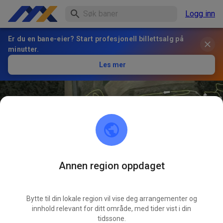
Logg inn
Er du en bane-eier? Start profesjonell billettsalg på
minutter.
Les mer
Annen region oppdaget
28
°
MSC Pegnitz
FØLG
Bytte til din lokale region vil vise deg arrangementer og
innhold relevant for ditt område, med tider vist i din
38
Innlegg
658
Følger
610
Favoritter
tidssone.