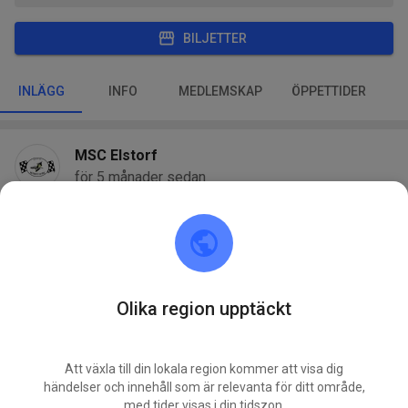
BILJETTER
INLÄGG
INFO
MEDLEMSKAP
ÖPPETTIDER
MSC Elstorf
för 5 månader sedan
26 nya övningshändelser tillagda:
ONS
Freies Training
03
LÖR
Olika region upptäckt
Freies Training
06
ONS
Att växla till din lokala region kommer att visa dig
Freies Training
10
händelser och innehåll som är relevanta för ditt område,
med tider visas i din tidszon.