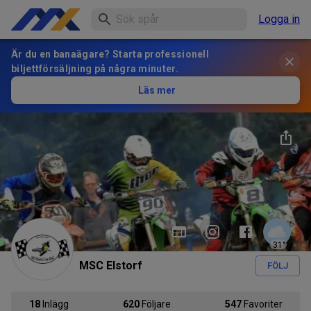
Logga in
Är du en banaägare? Starta professionell
biljettförsäljning på några minuter.
Läs mer
31
°
MSC Elstorf
FÖLJ
18
Inlägg
620
Följare
547
Favoriter