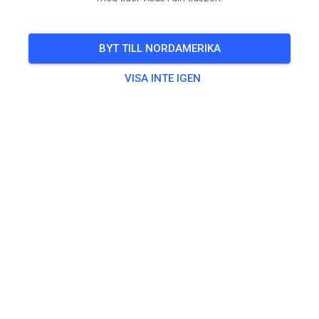
ALLA EVENEMANG
BYT TILL NORDAMERIKA
760
0
VISA INTE IGEN
MSC Elstorf
för 5 månader sedan
17 nya övningshändelser tillagda:
LÖR
Freies Training
28
ONS
Freies Training
01
LÖR
Freies Training
04
ALLA EVENEMANG