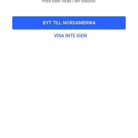
med tider visas i din tidszon.
onsdag, 12 aug. 2026
ONS
Freies Training
12
BYT TILL NORDAMERIKA
24
°
lördag, 15 aug. 2026
VISA INTE IGEN
LÖR
Freies Training
15
24
°
onsdag, 19 aug. 2026
ONS
Freies Training
19
22
°
onsdag, 26 aug. 2026
ONS
Freies Training
26
lördag, 29 aug. 2026
LÖR
Freies Training