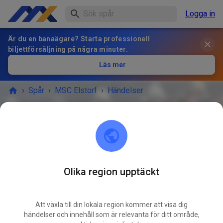
Logga in
Är du en banaägare? Starta professionell
biljettförsäljning på några minuter.
Läs mer
›
Spår
›
MSC Elstorf
›
Händelser
MSC Elstorf
21629 Neu Wulmstorf / OT Elstorf
Olika region upptäckt
lördag, 8 aug. 2026
LÖR
Freies Training
08
Att växla till din lokala region kommer att visa dig
24
°
händelser och innehåll som är relevanta för ditt område,