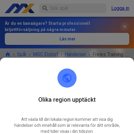
Logga in
Är du en banaägare? Starta professionell
biljettförsäljning på några minuter.
Läs mer
›
Spår
›
MSC Elstorf
›
Händelser
›
Freies Training
MSC Elstorf
21629 Neu Wulmstorf / OT Elstorf
Olika region upptäckt
EVENEMANGET ÄR ÖVER!
Att växla till din lokala region kommer att visa dig
Freies Training
händelser och innehåll som är relevanta för ditt område,
JUNI
18
med tider visas i din tidszon.
onsdag
15:30
-
19:00