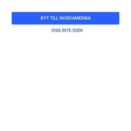
🎟️
100 Gäster
,
50 Medlemmar
BYT TILL NORDAMERIKA
VISA INTE IGEN
Övning
Kids Track
5,00 €
MX Track
15,00 €