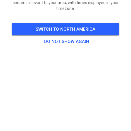
content relevant to your area, with times displayed in your
timezone.
SWITCH TO NORTH AMERICA
DO NOT SHOW AGAIN
Vandaag Open vanaf 13:00 uur tot 21 uur!
Baan is vanochtend geschoven en gesproeid maar is
eerst verhuurd!
Zullen dus met name achterop wel wat sporen
aanwezig zijn!
Morgen vrijdag open vanaf 16:00 uur. Ook dan is de